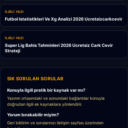
İLGILI YAZI
Futbol Istatistikleri Ve Xg Analizi 2026 Ucretsizcarkcevir
İLGILI YAZI
Super Lig Bahis Tahminleri 2026 Ucretsiz Cark Cevir
Strateji
SIK SORULAN SORULAR
Konuyla ilgili pratik bir kaynak var mı?
Yazının ortasındaki ve sonundaki bağlantılar konuyla
doğrudan ilgili ek kaynaklara yönlendirir.
Yorum bırakabilir miyim?
Geri bildirim ve sorularınızı iletişim sayfası üzerinden