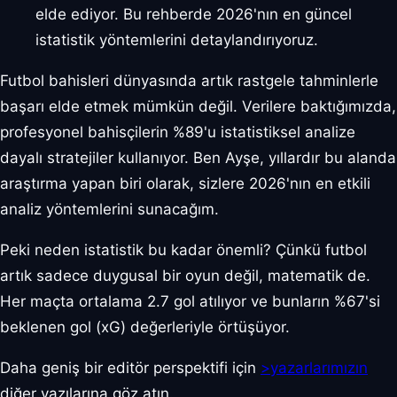
elde ediyor. Bu rehberde 2026'nın en güncel
istatistik yöntemlerini detaylandırıyoruz.
Futbol bahisleri dünyasında artık rastgele tahminlerle
başarı elde etmek mümkün değil. Verilere baktığımızda,
profesyonel bahisçilerin %89'u istatistiksel analize
dayalı stratejiler kullanıyor. Ben Ayşe, yıllardır bu alanda
araştırma yapan biri olarak, sizlere 2026'nın en etkili
analiz yöntemlerini sunacağım.
Peki neden istatistik bu kadar önemli? Çünkü futbol
artık sadece duygusal bir oyun değil, matematik de.
Her maçta ortalama 2.7 gol atılıyor ve bunların %67'si
beklenen gol (xG) değerleriyle örtüşüyor.
Daha geniş bir editör perspektifi için
>yazarlarımızın
diğer yazılarına göz atın.