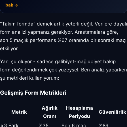
bak →
"Takım formda" demek artık yeterli değil. Verilere dayalı
form analizi yapmanız gerekiyor. Arastırmalara göre,
son 5 maçlık performans %67 oranında bir sonraki maçı
etkiliyor.
Yani şu oluyor - sadece galibiyet-mağlubiyet bakıp
form değerlendirmek çok yüzeysel. Ben analiz yaparken
şu metrikleri kullanıyorum:
Gelişmiş Form Metrikleri
Ağırlık
Hesaplama
Metrik
Güvenilirlik
Oranı
Periyodu
xG Farkı
%35
Son 6 maç
%89