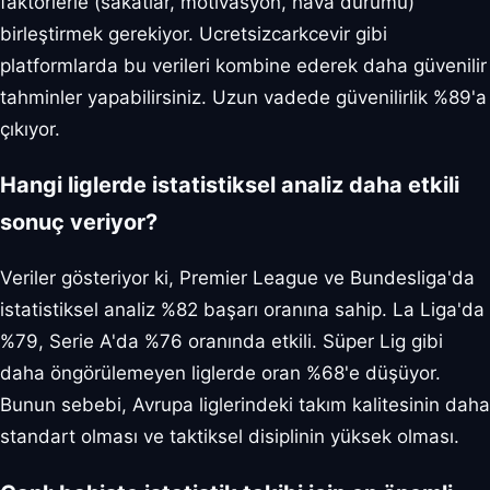
faktörlerle (sakatlar, motivasyon, hava durumu)
birleştirmek gerekiyor. Ucretsizcarkcevir gibi
platformlarda bu verileri kombine ederek daha güvenilir
tahminler yapabilirsiniz. Uzun vadede güvenilirlik %89'a
çıkıyor.
Hangi liglerde istatistiksel analiz daha etkili
sonuç veriyor?
Veriler gösteriyor ki, Premier League ve Bundesliga'da
istatistiksel analiz %82 başarı oranına sahip. La Liga'da
%79, Serie A'da %76 oranında etkili. Süper Lig gibi
daha öngörülemeyen liglerde oran %68'e düşüyor.
Bunun sebebi, Avrupa liglerindeki takım kalitesinin daha
standart olması ve taktiksel disiplinin yüksek olması.