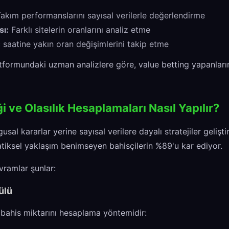
akım performanslarını sayısal verilerle değerlendirme
sı:
Farklı sitelerin oranlarını analiz etme
saatine yakın oran değişimlerini takip etme
tformundaki uzman analizlere göre, value betting yapanları
 ve Olasılık Hesaplamaları Nasıl Yapılır?
gusal kararlar yerine sayısal verilere dayalı stratejiler gelişt
tiksel yaklaşım benimseyen bahisçilerin %89'u kar ediyor.
ramlar şunlar:
ülü
l bahis miktarını hesaplama yöntemidir: