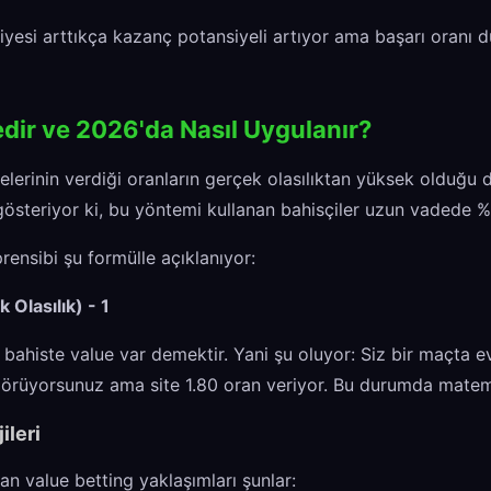
iyesi arttıkça kazanç potansiyeli artıyor ama başarı oranı 
dir ve 2026'da Nasıl Uygulanır?
itelerinin verdiği oranların gerçek olasılıktan yüksek olduğu
 gösteriyor ki, bu yöntemi kullanan bahisçiler uzun vadede %
rensibi şu formülle açıklanıyor:
 Olasılık) - 1
 bahiste value var demektir. Yani şu oluyor: Siz bir maçta e
örüyorsunuz ama site 1.80 oran veriyor. Bu durumda matem
ileri
an value betting yaklaşımları şunlar: