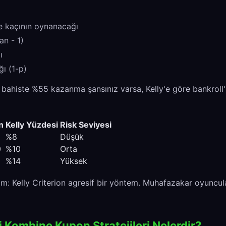
e kaçının oynanacağı
an - 1)
ı
ğı (1-p)
ir bahiste %55 kazanma şansınız varsa, Kelly'e göre bankrol
n
Kelly Yüzdesi
Risk Seviyesi
%8
Düşük
0
%10
Orta
%14
Yüksek
im: Kelly Criterion agresif bir yöntem. Muhafazakar oyuncul
i Kombine Kupon Stratejileri Nelerdir?