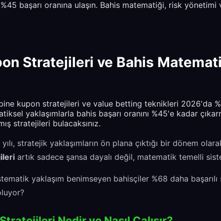
 %45 başarı oranına ulaşın. Bahis matematiği, risk yönetimi 
n Stratejileri ve Bahis Matemat
ne kupon stratejileri ve value betting teknikleri 2026'da 
atiksel yaklaşımlarla bahis başarı oranını %45'e kadar çık
ış stratejileri bulacaksınız.
ılı, stratejik yaklaşımların ön plana çıktığı bir dönem olara
leri
artık sadece şansa dayalı değil, matematik temelli siste
sistematik yaklaşım benimseyen bahisçiler %68 daha başarılı 
oluyor?
ratejileri Nedir ve Nasıl Çalışır?