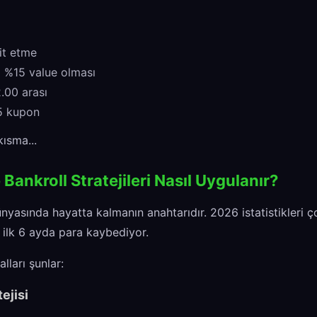
it etme
 %15 value olması
.00 arası
5 kupon
kısma...
Bankroll Stratejileri Nasıl Uygulanır?
ünyasında hayatta kalmanın anahtarıdır. 2026 istatistikleri ç
 ilk 6 ayda para kaybediyor.
lları şunlar:
ejisi