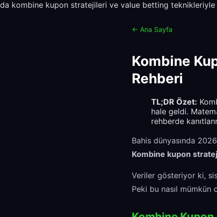
da kombine kupon stratejileri ve value betting teknikleriyle
← Ana Sayfa
Kombine Kupo
Rehberi
TL;DR Özet:
Kombi
hale geldi. Matem
rehberde kanıtlanm
Bahis dünyasında 2026 y
Kombine kupon strateji
Veriler gösteriyor ki, 
Peki bu nasıl mümkün 
Kombine Kupon St