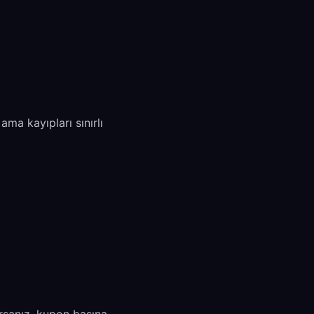
ma kayıpları sınırlı