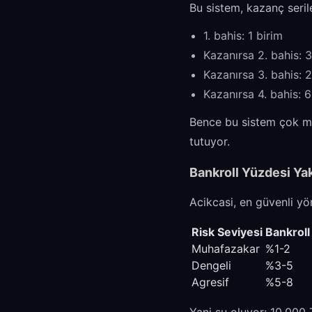
Bu sistem, kazanç serile
1. bahis: 1 birim
Kazanırsa 2. bahis: 3
Kazanırsa 3. bahis: 2
Kazanırsa 4. bahis: 6
Bence bu sistem çok ma
tutuyor.
Bankroll Yüzdesi Ya
Acikcasi, en güvenli yö
Risk Seviyesi
Bankroll
Muhafazakar
%1-2
Dengeli
%3-5
Agresif
%5-8