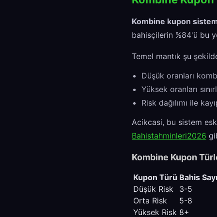
Kombine kupon sistem
bahisçilerin %84'ü bu y
Temel mantık şu şekilde
Düşük oranları komb
Yüksek oranları sınır
Risk dağılımı ile ka
Acikcasi, bu sistem esk
Bahistahminleri2026
gi
Kombine Kupon Türler
Kupon Türü
Bahis Sayı
Düşük Risk
3-5
Orta Risk
5-8
Yüksek Risk
8+