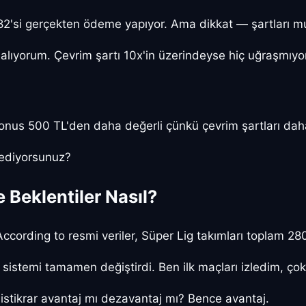
n %82'si gerçekten ödeme yapıyor. Ama dikkat — şartları 
alıyorum. Çevrim şartı 10x'in üzerindeyse hiç uğraşmıy
onus 500 TL'den daha değerli çünkü çevrim şartları dah
 ediyorsunuz?
Beklentiler Nasıl?
ccording to resmi veriler, Süper Lig takımları toplam 28
istemi tamamen değiştirdi. Ben ilk maçları izledim, çok
 istikrar avantaj mı dezavantaj mı? Bence avantaj.