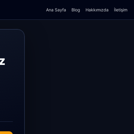
Ana Sayfa
Blog
Hakkımızda
İletişim
z