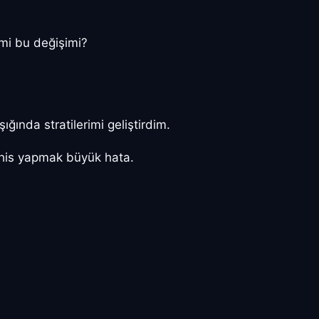
z mi bu değişimi?
ığında stratilerimi geliştirdim.
ahis yapmak büyük hata.