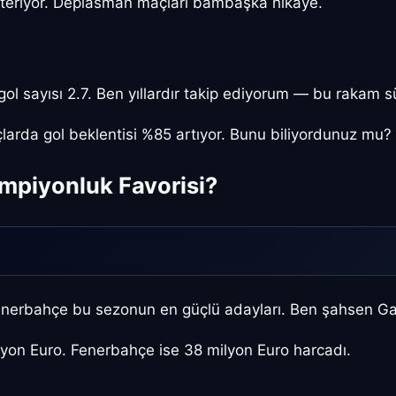
steriyor. Deplasman maçları bambaşka hikaye.
ol sayısı 2.7. Ben yıllardır takip ediyorum — bu rakam sür
çlarda gol beklentisi %85 artıyor. Bunu biliyordunuz mu?
mpiyonluk Favorisi?
Fenerbahçe bu sezonun en güçlü adayları. Ben şahsen Ga
yon Euro. Fenerbahçe ise 38 milyon Euro harcadı.