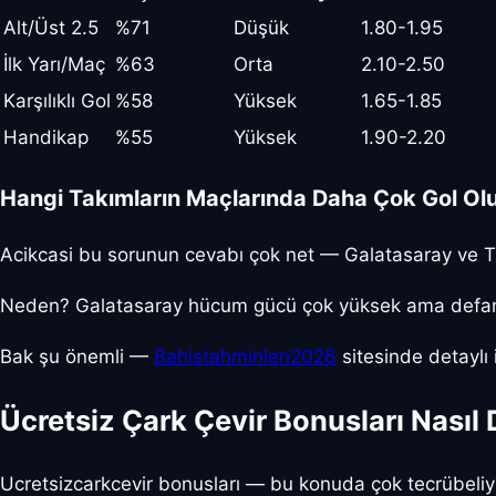
Alt/Üst 2.5
%71
Düşük
1.80-1.95
İlk Yarı/Maç
%63
Orta
2.10-2.50
Karşılıklı Gol
%58
Yüksek
1.65-1.85
Handikap
%55
Yüksek
1.90-2.20
Hangi Takımların Maçlarında Daha Çok Gol Ol
Acikcasi bu sorunun cevabı çok net — Galatasaray ve Tr
Neden? Galatasaray hücum gücü çok yüksek ama defansı 
Bak şu önemli —
Bahistahminleri2026
sitesinde detaylı 
Ücretsiz Çark Çevir Bonusları Nasıl 
Ucretsizcarkcevir bonusları — bu konuda çok tecrübeli